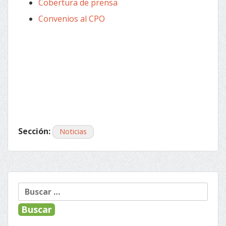
Cobertura de prensa
Convenios al CPO
Sección:
Noticias
« Anterior
Siguiente »
Navegación
Buscar:
de