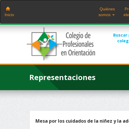
Saltar
al
Quiénes
Pr
contenido
Inicio
somos
ele
Buscar
cole
Representaciones
Mesa por los cuidados de la niñez y la ad