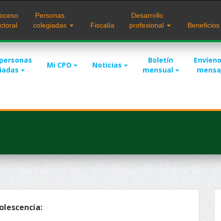
oceso
Personas
Desarrollo
ctoral
colegiadas
Fiscalía
profesional
Beneficio
 personas
Boletín
Envíeno
Mi CPO
Noticias
giadas
mensual
mensa
olescencia: