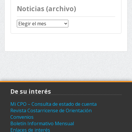
Noticias (archivo)
Noticias
(archivo)
De su interés
Mi CPO – Consulta de estado de cuenta
Revista Costarricense de Orientación
Convenios
Boletín Informativo Mensual
Enlaces de interés