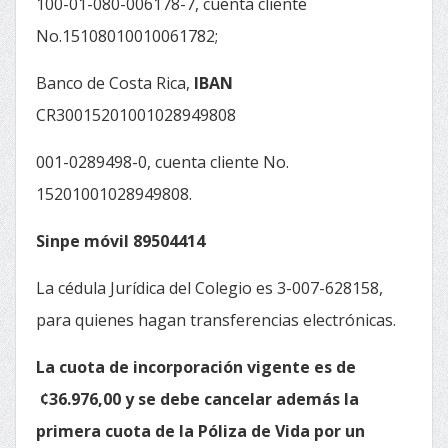
100-01-080-006178-7, cuenta cliente
No.15108010010061782;
Banco de Costa Rica,
IBAN
CR30015201001028949808
001-0289498-0, cuenta cliente No.
15201001028949808.
Sinpe móvil 89504414
La cédula Jurídica del Colegio es 3-007-628158,
para quienes hagan transferencias electrónicas.
La cuota de incorporación vigente es de
¢36.976,00 y se debe cancelar además la
primera cuota de la Póliza de Vida por un