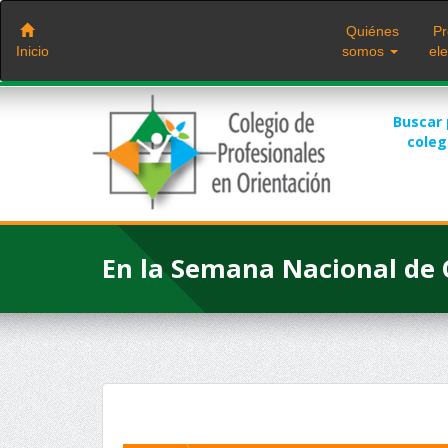
Saltar
al
Quiénes
Pr
contenido
Inicio
somos
ele
Buscar
cole
En la Semana Nacional de 