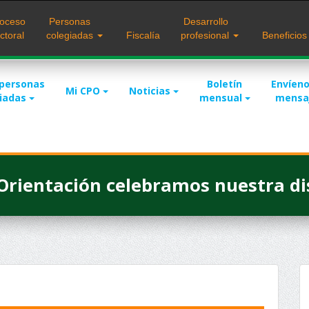
oceso
Personas
Desarrollo
ctoral
colegiadas
Fiscalía
profesional
Beneficio
 personas
Boletín
Envíeno
Mi CPO
Noticias
giadas
mensual
mensa
Orientación celebramos nuestra dis