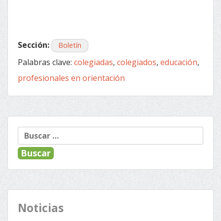
Sección:
Boletín
Palabras clave:
colegiadas
,
colegiados
,
educación
,
profesionales en orientación
« Anterior
Siguiente »
Navegación
Buscar:
de
entradas
Noticias