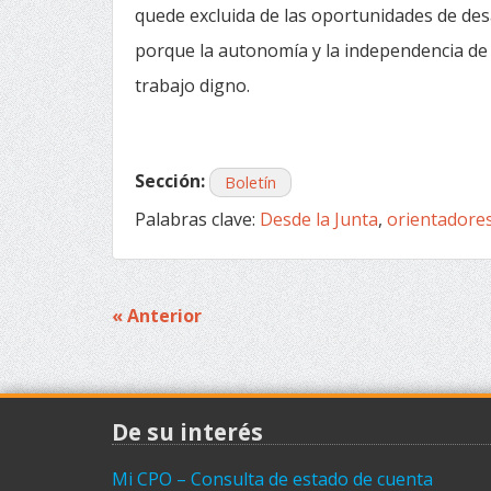
quede excluida de las oportunidades de desa
porque la autonomía y la independencia de
trabajo digno.
Sección:
Boletín
Palabras clave:
Desde la Junta
,
orientadore
« Anterior
Navegación
de
entradas
De su interés
Mi CPO – Consulta de estado de cuenta