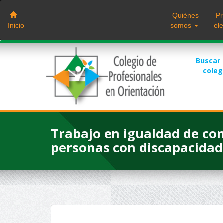
Saltar
al
Quiénes
Pr
contenido
Inicio
somos
ele
Buscar
cole
Trabajo en igualdad de co
personas con discapacidad