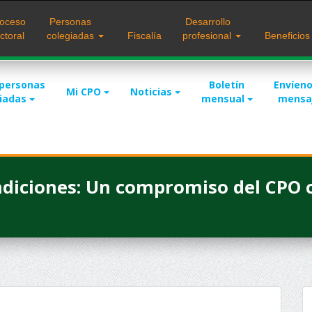
oceso
Personas
Desarrollo
ctoral
colegiadas
Fiscalía
profesional
Beneficio
 personas
Boletín
Envíeno
Mi CPO
Noticias
giadas
mensual
mensa
ndiciones: Un compromiso del CPO 