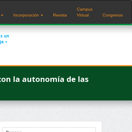
Campus
s
Incorporación
Revista
Virtual
Congresos
s un
je
con la autonomía de las
Buscar: