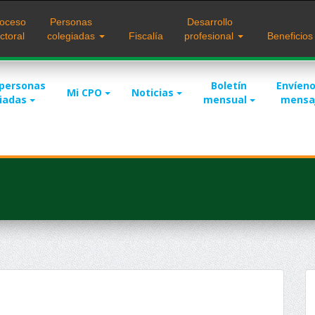
oceso
Personas
Desarrollo
ctoral
colegiadas
Fiscalía
profesional
Beneficio
 personas
Boletín
Envíeno
Mi CPO
Noticias
giadas
mensual
mensa