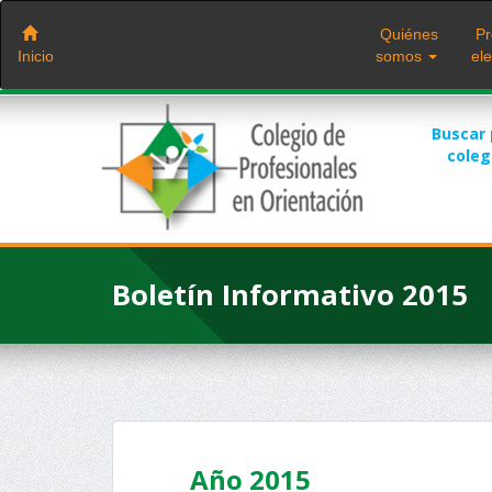
Saltar
al
Quiénes
Pr
contenido
Inicio
somos
ele
Buscar
cole
Boletín Informativo 2015
Año 2015