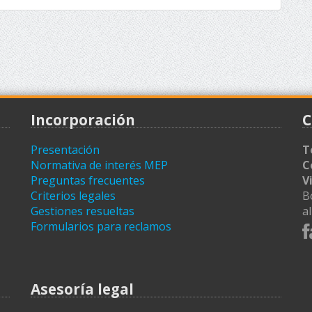
Incorporación
C
Presentación
T
Normativa de interés MEP
C
Preguntas frecuentes
V
Criterios legales
B
Gestiones resueltas
a
Formularios para reclamos
Asesoría legal