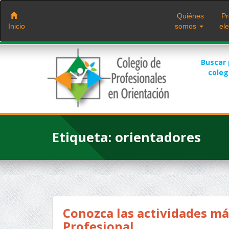
Saltar
al
Quiénes
Pr
contenido
Inicio
somos
ele
Buscar
cole
Etiqueta:
orientadores
Conozca las actividades má
Profesional