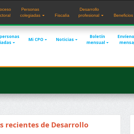
oceso
Personas
Desarrollo
ctoral
colegiadas
Fiscalía
profesional
Beneficio
 personas
Boletín
Envíeno
Mi CPO
Noticias
giadas
mensual
mensa
s recientes de Desarrollo