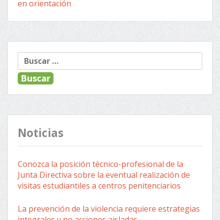
en orientación
« Anterior
Siguiente »
Navegación
Buscar:
de
entradas
Noticias
Conozca la posición técnico-profesional de la
Junta Directiva sobre la eventual realización de
visitas estudiantiles a centros penitenciarios
La prevención de la violencia requiere estrategias
integrales y no acciones aisladas