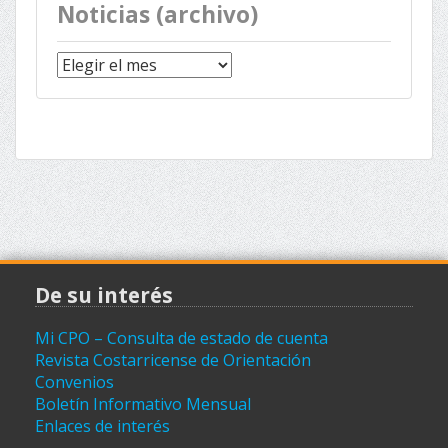
Noticias (archivo)
Noticias
(archivo)
De su interés
Mi CPO – Consulta de estado de cuenta
Revista Costarricense de Orientación
Convenios
Boletín Informativo Mensual
Enlaces de interés