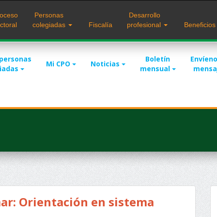
oceso
Personas
Desarrollo
ctoral
colegiadas
Fiscalía
profesional
Beneficio
 personas
Boletín
Envíeno
Mi CPO
Noticias
giadas
mensual
mensa
r: Orientación en sistema