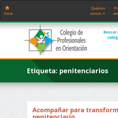
Saltar
al
Quiénes
Pr
contenido
Inicio
somos
ele
Buscar
cole
Etiqueta:
penitenciarios
Acompañar para transforma
penitenciario