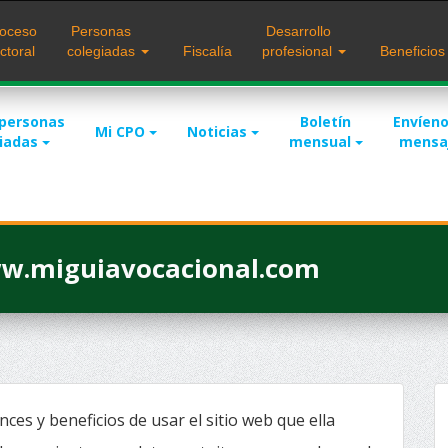
oceso
Personas
Desarrollo
ctoral
colegiadas
Fiscalía
profesional
Beneficio
 personas
Boletín
Envíeno
Mi CPO
Noticias
giadas
mensual
mensa
www.miguiavocacional.com
ces y beneficios de usar el sitio web que ella