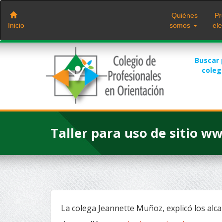
Saltar
al
Quiénes
Pr
contenido
Inicio
somos
ele
Buscar
cole
Taller para uso de sitio 
La colega Jeannette Muñoz, explicó los alcan