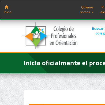
Saltar
al
Quiénes
Pr
contenido
Inicio
somos
ele
Buscar
cole
Inicia oficialmente el proc