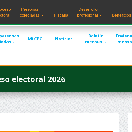
oceso
Personas
Desarrollo
ctoral
colegiadas
Fiscalía
profesional
Beneficio
 personas
Boletín
Envíeno
Mi CPO
Noticias
giadas
mensual
mensa
eso electoral 2026