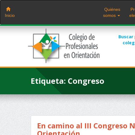
Saltar
al
Quiénes
Pr
contenido
Inicio
somos
ele
Buscar
cole
Etiqueta:
Congreso
En camino al III Congreso N
Orientación