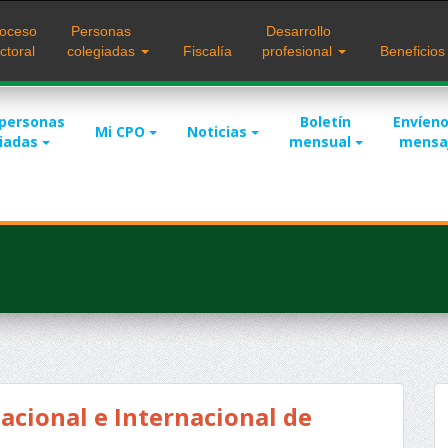
oceso
Personas
Desarrollo
ctoral
colegiadas
Fiscalía
profesional
Beneficio
 personas
Boletín
Envíeno
Mi CPO
Noticias
giadas
mensual
mensa
acional e Internacional de