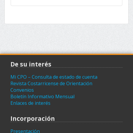
(archivo)
De su interés
Mi CPO – Consulta de estado de cuenta
Revista Costarricense de Orientación
Convenios
Boletín Informativo Mensual
Enlaces de interés
Incorporación
Presentación