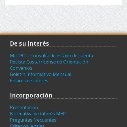
De su interés
Mi CPO – Consulta de estado de cuenta
Revista Costarricense de Orientación
Convenios
Boletín Informativo Mensual
Enlaces de interés
Incorporación
Presentación
Normativa de interés MEP
Preguntas frecuentes
Criterios legales