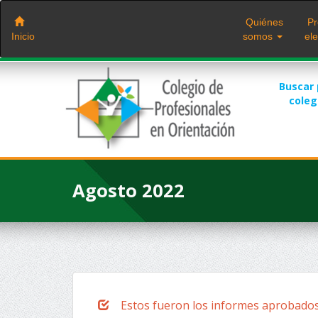
Saltar
al
Quiénes
Pr
contenido
Inicio
somos
ele
Buscar
cole
Agosto 2022
Estos fueron los informes aprobados