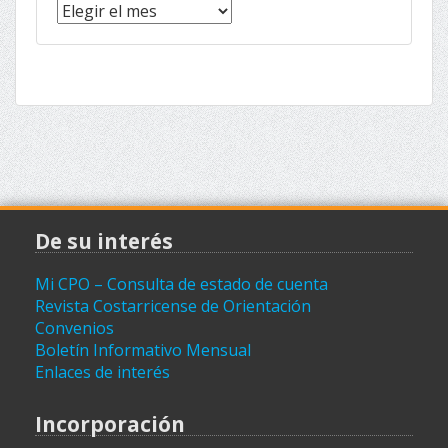
Noticias
(archivo)
De su interés
Mi CPO – Consulta de estado de cuenta
Revista Costarricense de Orientación
Convenios
Boletín Informativo Mensual
Enlaces de interés
Incorporación