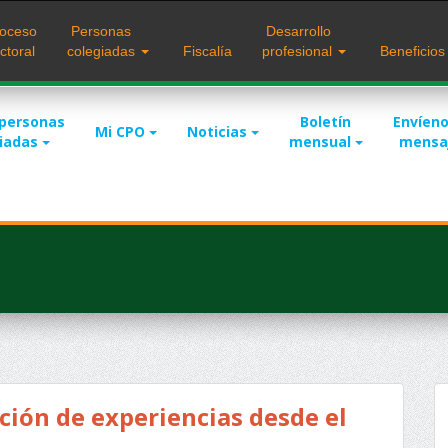
oceso
Personas
Desarrollo
ctoral
colegiadas
Fiscalía
profesional
Beneficio
 personas
Boletín
Envíeno
Mi CPO
Noticias
giadas
mensual
mensa
ción de experiencias desde el