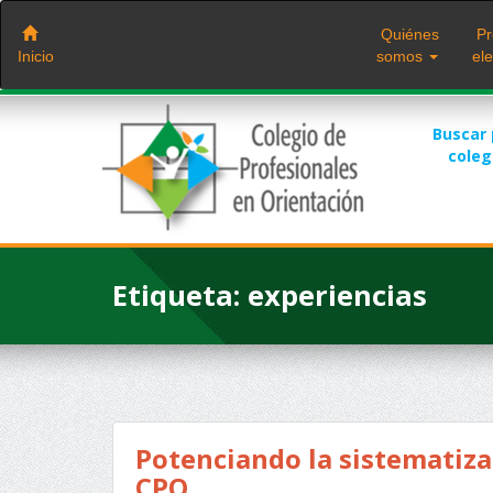
Saltar
al
Quiénes
Pr
contenido
Inicio
somos
ele
Buscar
cole
Etiqueta:
experiencias
Potenciando la sistematiza
CPO