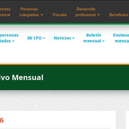
oceso
Personas
Desarrollo
ctoral
colegiadas
Fiscalía
profesional
Beneficio
 personas
Boletín
Envíeno
Mi CPO
Noticias
giadas
mensual
mensa
ivo Mensual
26