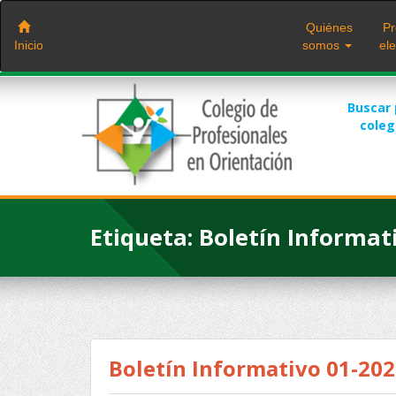
Saltar
al
Quiénes
Pr
contenido
Inicio
somos
ele
Buscar
cole
Etiqueta:
Boletín Informat
Boletín Informativo 01-20