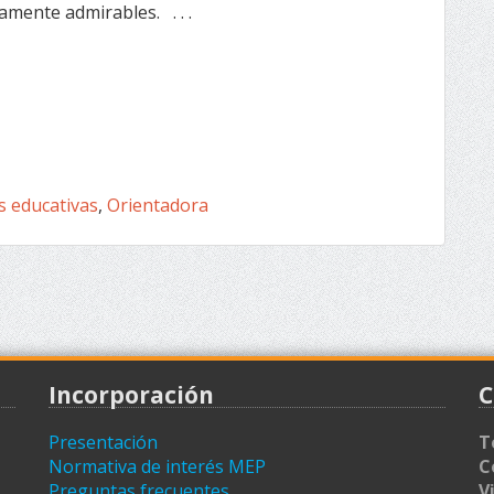
amente admirables. . . .
s educativas
,
Orientadora
Incorporación
C
Presentación
T
Normativa de interés MEP
C
Preguntas frecuentes
V