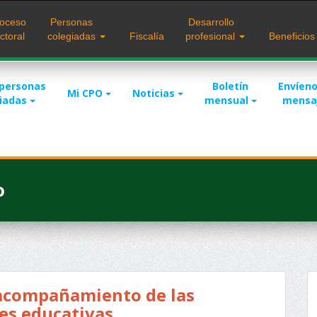
oceso
Personas
Desarrollo
ctoral
colegiadas
Fiscalía
profesional
Beneficio
 personas
Boletín
Envíeno
Mi CPO
Noticias
giadas
mensual
mensa
o
 acompañamiento de las
es educativas