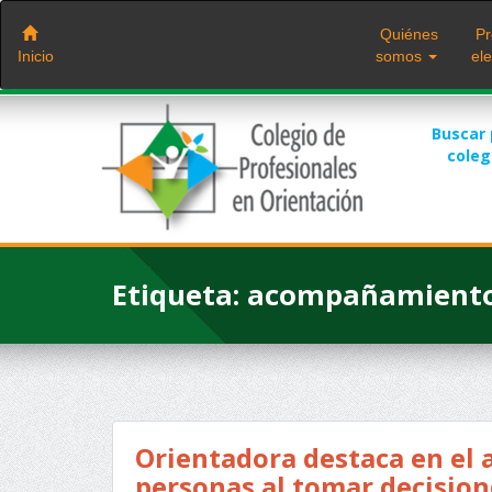
Saltar
al
Quiénes
Pr
contenido
Inicio
somos
ele
Buscar
cole
Etiqueta:
acompañamient
Orientadora destaca en el
personas al tomar decision