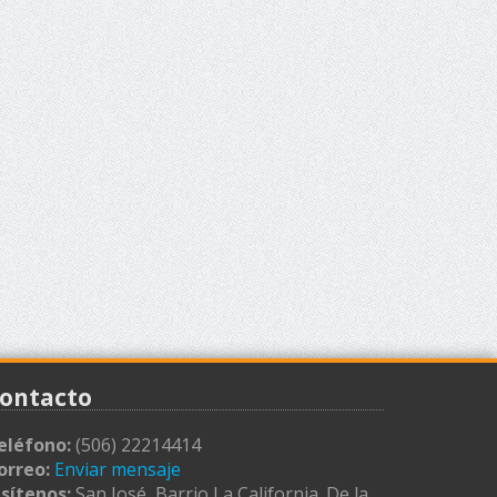
ontacto
eléfono:
(506) 22214414
orreo:
Enviar mensaje
isítenos:
San José, Barrio La California. De la