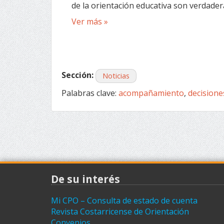
de la orientación educativa son verdader
Ver más »
Sección:
Noticias
Palabras clave:
acompañamiento
,
decisione
De su interés
Mi CPO – Consulta de estado de cuenta
Revista Costarricense de Orientación
Convenios