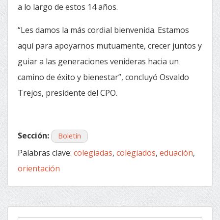
a lo largo de estos 14 años.
“Les damos la más cordial bienvenida. Estamos
aquí para apoyarnos mutuamente, crecer juntos y
guiar a las generaciones venideras hacia un
camino de éxito y bienestar”, concluyó Osvaldo
Trejos, presidente del CPO.
Sección:
Boletín
Palabras clave:
colegiadas
,
colegiados
,
eduación
,
orientación
« Anterior
Siguiente »
Navegación