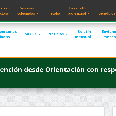
oceso
Personas
Desarrollo
ctoral
colegiadas
Fiscalía
profesional
Beneficio
 personas
Boletín
Envíeno
Mi CPO
Noticias
giadas
mensual
mensa
rvención desde Orientación con res