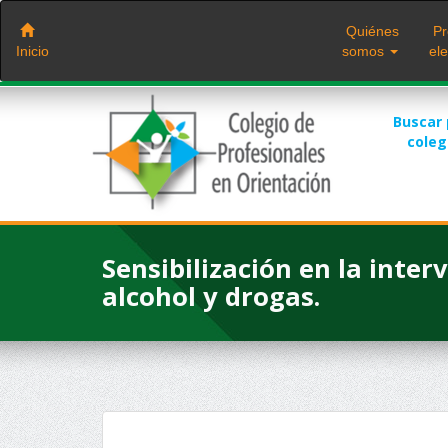
Saltar
al
Quiénes
Pr
contenido
Inicio
somos
ele
Buscar
cole
Sensibilización en la inte
alcohol y drogas.