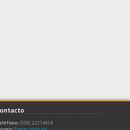
ontacto
eléfono:
(506) 22214414
orreo:
Enviar mensaje