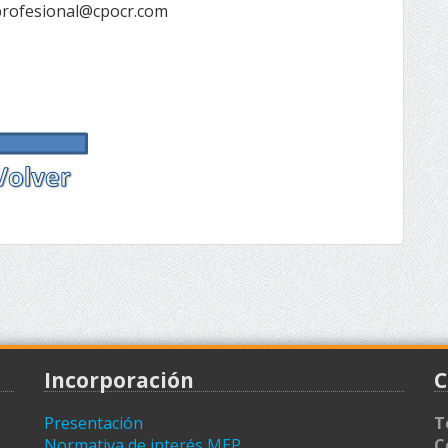
oprofesional@cpocr.com
Incorporación
C
Presentación
T
Normativa de interés MEP
C