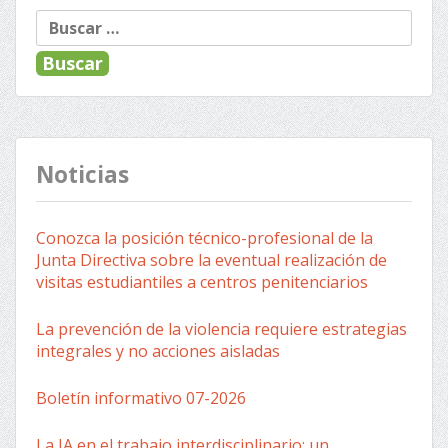
Navegación
Buscar:
de
entradas
Noticias
Conozca la posición técnico-profesional de la
Junta Directiva sobre la eventual realización de
visitas estudiantiles a centros penitenciarios
La prevención de la violencia requiere estrategias
integrales y no acciones aisladas
Boletín informativo 07-2026
La IA en el trabajo interdisciplinario: un