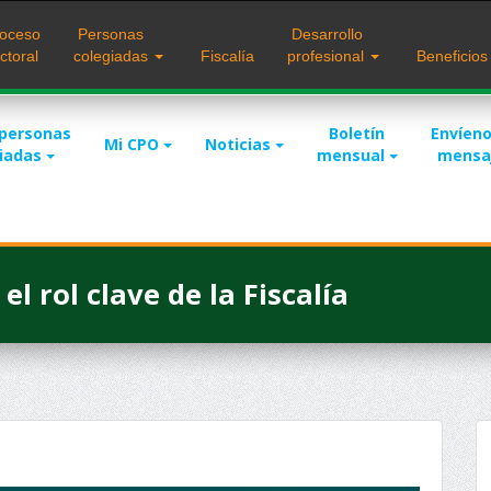
oceso
Personas
Desarrollo
ctoral
colegiadas
Fiscalía
profesional
Beneficio
 personas
Boletín
Envíeno
Mi CPO
Noticias
giadas
mensual
mensa
el rol clave de la Fiscalía