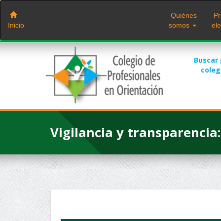
Saltar
al
Quiénes
Pr
contenido
Inicio
somos
ele
Buscar
cole
Vigilancia y transparencia: 