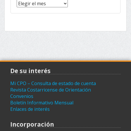
Noticias
(archivo)
De su interés
Mi CPO – Consulta de estado de cuenta
Revista Costarricense de Orientación
Convenios
Boletín Informativo Mensual
Enlaces de interés
Incorporación