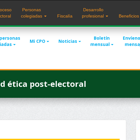
oceso
Personas
Desarrollo
ctoral
colegiadas
Fiscalía
profesional
Beneficio
 personas
Boletín
Envíeno
Mi CPO
Noticias
giadas
mensual
mensa
d ética post-electoral