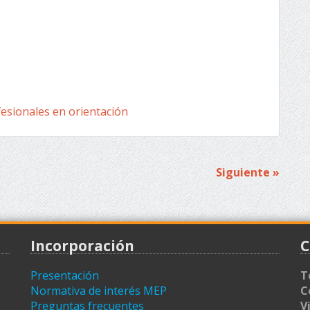
esionales en orientación
Siguiente »
Incorporación
C
Presentación
T
Normativa de interés MEP
C
Preguntas frecuentes
V