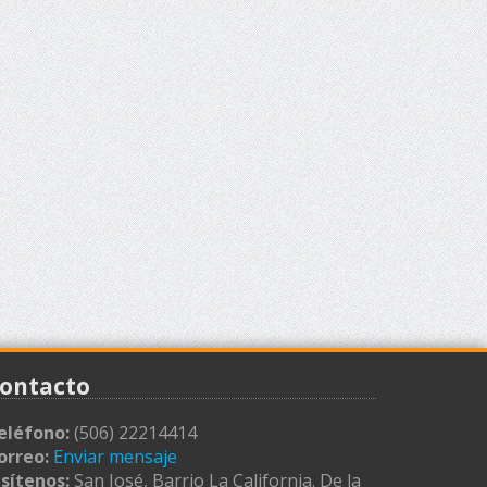
ontacto
eléfono:
(506) 22214414
orreo:
Enviar mensaje
isítenos:
San José, Barrio La California. De la