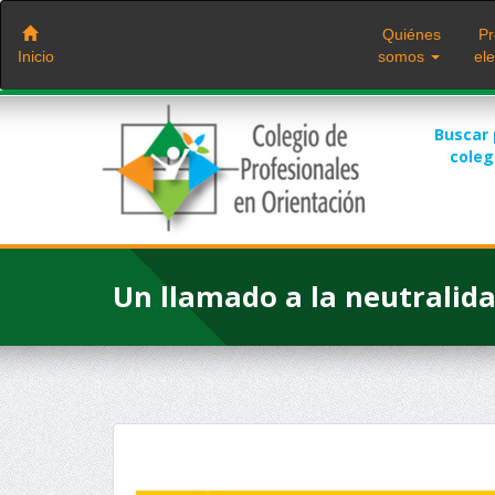
Saltar
al
Quiénes
Pr
contenido
Inicio
somos
ele
Buscar
cole
Un llamado a la neutralida