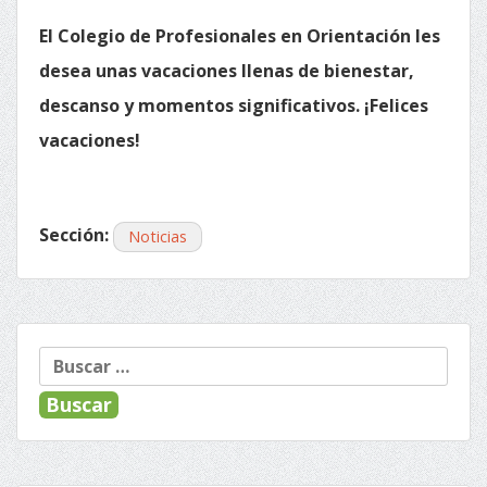
El Colegio de Profesionales en Orientación les
desea unas vacaciones llenas de bienestar,
descanso y momentos significativos. ¡Felices
vacaciones!
Sección:
Noticias
« Anterior
Siguiente »
Navegación
Buscar:
de
entradas