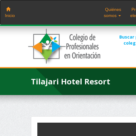
Saltar
al
Quiénes
Pr
contenido
Inicio
somos
ele
Buscar
cole
Tilajari Hotel Resort