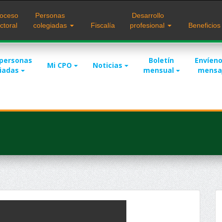
oceso
Personas
Desarrollo
ctoral
colegiadas
Fiscalía
profesional
Beneficio
 personas
Boletín
Envíeno
Mi CPO
Noticias
giadas
mensual
mensa