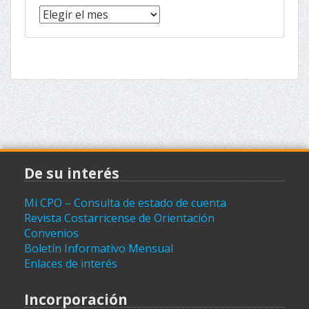
Noticias
(archivo)
De su interés
Mi CPO – Consulta de estado de cuenta
Revista Costarricense de Orientación
Convenios
Boletín Informativo Mensual
Enlaces de interés
Incorporación