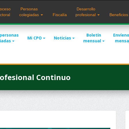
oceso
Personas
Desarrollo
ctoral
colegiadas
Fiscalía
profesional
Beneficio
 personas
Boletín
Envíeno
Mi CPO
Noticias
giadas
mensual
mensa
ofesional Continuo