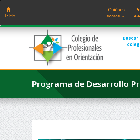
Saltar
al
Quiénes
Pr
contenido
Inicio
somos
ele
Buscar
cole
Programa de Desarrollo Pr