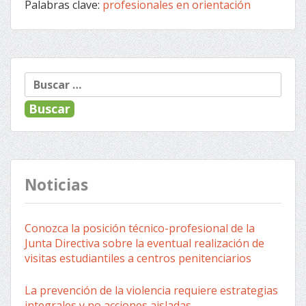
Palabras clave:
profesionales en orientación
« Anterior
Siguiente »
Navegación
Buscar:
de
entradas
Noticias
Conozca la posición técnico-profesional de la
Junta Directiva sobre la eventual realización de
visitas estudiantiles a centros penitenciarios
La prevención de la violencia requiere estrategias
integrales y no acciones aisladas