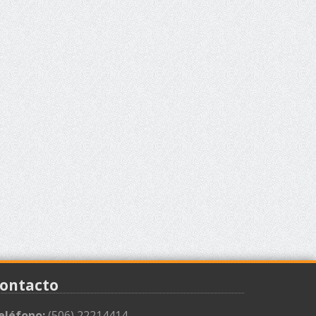
ontacto
eléfono:
(506) 22214414