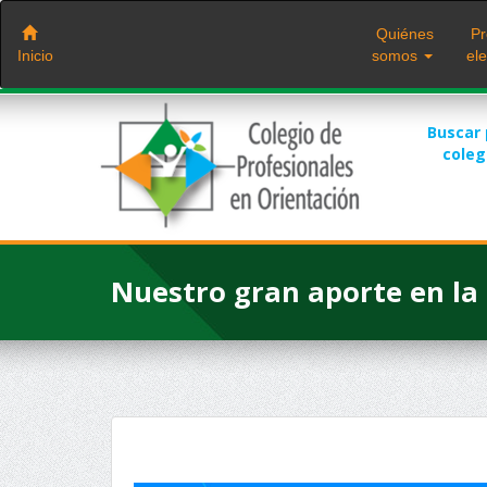
Saltar
al
Quiénes
Pr
contenido
Inicio
somos
ele
Buscar
cole
Nuestro gran aporte en la