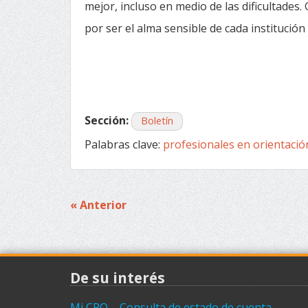
mejor, incluso en medio de las dificultades.
por ser el alma sensible de cada institución
Sección:
Boletín
Palabras clave:
profesionales en orientació
« Anterior
Navegación
de
entradas
De su interés
Mi CPO – Consulta de estado de cuenta