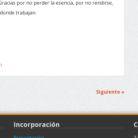
 Gracias por no perder la esencia, por no rendirse,
 donde trabajan.
n
Siguiente »
Incorporación
C
Presentación
T