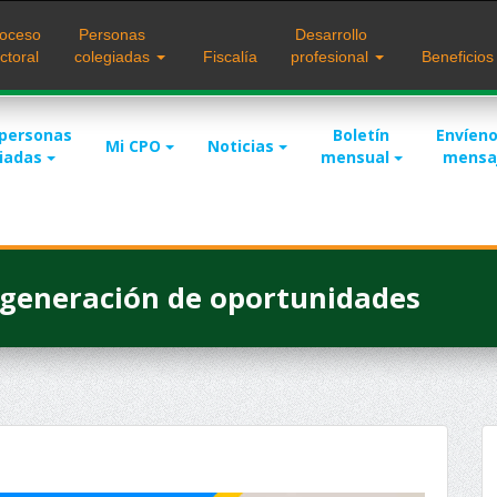
oceso
Personas
Desarrollo
ctoral
colegiadas
Fiscalía
profesional
Beneficio
 personas
Boletín
Envíeno
Mi CPO
Noticias
giadas
mensual
mensa
 generación de oportunidades