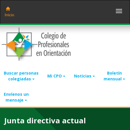
Saltar
al
Toggl
contenido
Inicio
naviga
Buscar personas
Boletín
Mi CPO
Noticias
colegiadas
mensual
Envíenos un
mensaje
Junta directiva actual