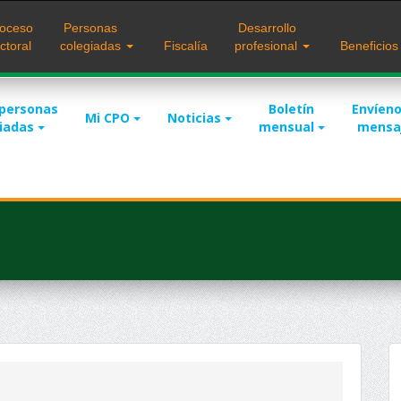
oceso
Personas
Desarrollo
ctoral
colegiadas
Fiscalía
profesional
Beneficio
 personas
Boletín
Envíeno
Mi CPO
Noticias
giadas
mensual
mensa