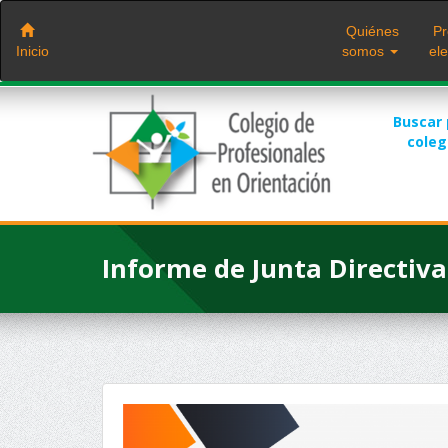
Saltar
al
Quiénes
Pr
contenido
Inicio
somos
ele
Buscar
cole
Informe de Junta Directiva