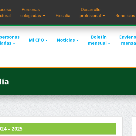
oceso
Personas
Desarrollo
ctoral
colegiadas
Fiscalía
profesional
Beneficio
 personas
Boletín
Envíeno
Mi CPO
Noticias
giadas
mensual
mensa
lía
024 – 2025