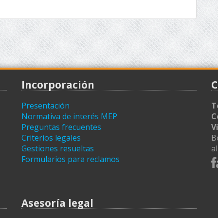
Incorporación
C
Presentación
T
Normativa de interés MEP
C
Preguntas frecuentes
V
Criterios legales
B
Gestiones resueltas
a
Formularios para reclamos
Asesoría legal