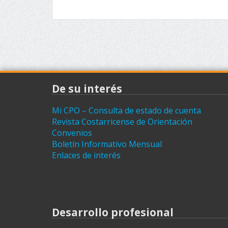
De su interés
Mi CPO – Consulta de estado de cuenta
Revista Costarricense de Orientación
Convenios
Boletín Informativo Mensual
Enlaces de interés
Desarrollo profesional