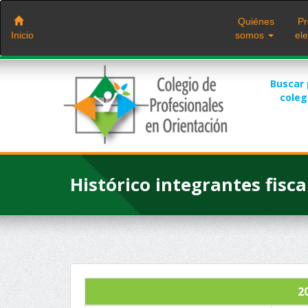
Saltar
al
Quiénes
Pr
contenido
Inicio
somos
ele
Buscar
cole
Histórico integrantes fisca
2