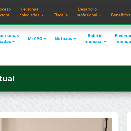
oceso
Personas
Desarrollo
ctoral
colegiadas
Fiscalía
profesional
Beneficio
 personas
Boletín
Envíeno
Mi CPO
Noticias
giadas
mensual
mensa
tual