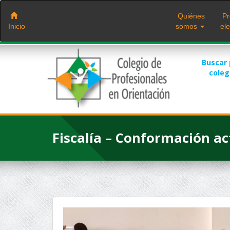
Saltar
al
Quiénes
Pr
contenido
Inicio
somos
ele
Buscar
cole
Fiscalía – Conformación ac