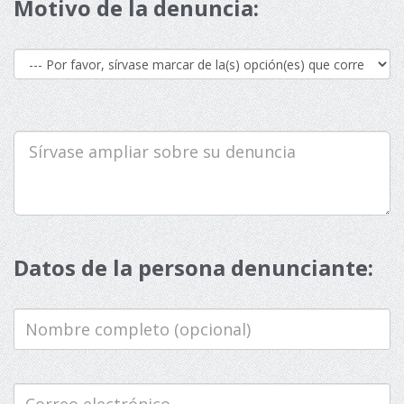
Motivo de la denuncia:
Motivo
Sírvase
ampliar
sobre
su
denuncia
Datos de la persona denunciante:
Nombre
completo
(opcional)
Correo
electrónico