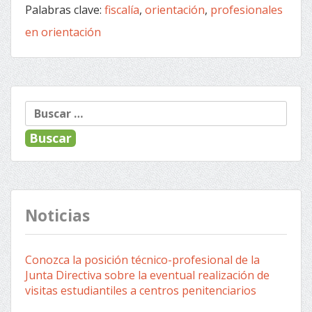
Palabras clave:
fiscalía
,
orientación
,
profesionales
en orientación
« Anterior
Siguiente »
Navegación
Buscar:
de
entradas
Noticias
Conozca la posición técnico-profesional de la
Junta Directiva sobre la eventual realización de
visitas estudiantiles a centros penitenciarios