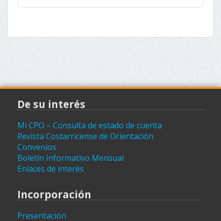
(archivo)
De su interés
Mi CPO – Consulta de estado de cuenta
Revista Costarricense de Orientación
Convenios
Boletín Informativo Mensual
Enlaces de interés
Incorporación
Presentación