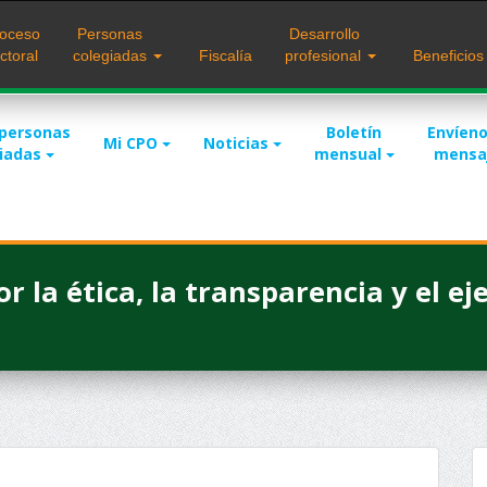
oceso
Personas
Desarrollo
ctoral
colegiadas
Fiscalía
profesional
Beneficio
 personas
Boletín
Envíeno
Mi CPO
Noticias
giadas
mensual
mensa
r la ética, la transparencia y el eje