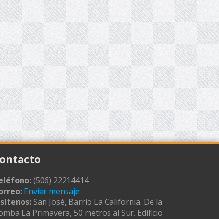
ontacto
eléfono:
(506) 22214414
orreo:
Enviar mensaje
isítenos:
San José, Barrio La California. De la
omba La Primavera, 50 metros al Sur. Edificio