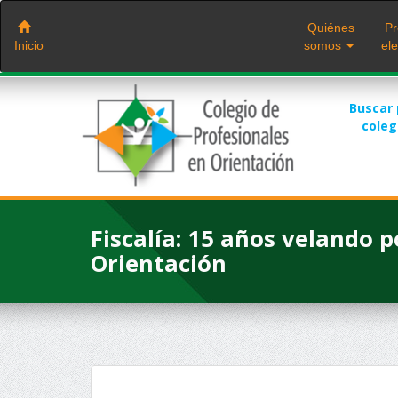
Saltar
al
Quiénes
Pr
contenido
Inicio
somos
ele
Buscar
cole
Fiscalía: 15 años velando po
Orientación