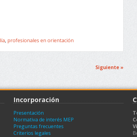
lía
,
profesionales en orientación
Siguiente »
Incorporación
C
Presentación
T
Normativa de interés MEP
C
Preguntas frecuentes
V
Criterios legales
B