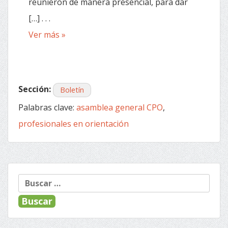
reunieron de manera presencial, para dar
[…] . . .
Ver más »
Sección:
Boletín
Palabras clave:
asamblea general CPO
,
profesionales en orientación
Entradas anteriores
Entradas siguientes
Navegación
Buscar:
de
entradas