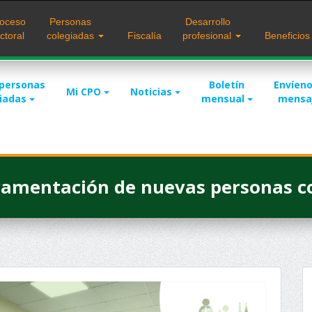
oceso
Personas
Desarrollo
ctoral
colegiadas
Fiscalía
profesional
Beneficio
 personas
Boletín
Envíeno
Mi CPO
Noticias
giadas
mensual
mensa
Juramentación de nuevas personas c