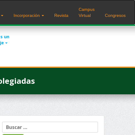
Campus
s
Incorporación
Revista
Virtual
Congresos
s un
je
olegiadas
Buscar: