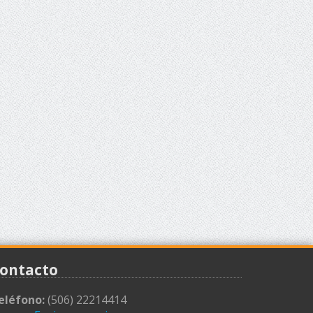
ontacto
eléfono:
(506) 22214414