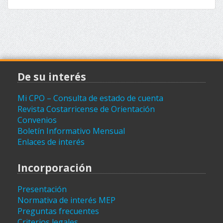
De su interés
Mi CPO – Consulta de estado de cuenta
Revista Costarricense de Orientación
Convenios
Boletín Informativo Mensual
Enlaces de interés
Incorporación
Presentación
Normativa de interés MEP
Preguntas frecuentes
Criterios legales