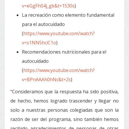
v=eGgFh04j_gk&t=1530s
)
La recreación como elemento fundamental
para el autocuidado
(
https://www.youtube.com/watch?
v=s1NN5hciC1o
)
Recomendaciones nutricionales para el
autocuidado
(
https://www.youtube.com/watch?
v=BPnAAAh0hNc&t=2s
)
“Consideramos que la respuesta ha sido positiva,
de hecho, hemos logrado trascender y llegar no
solo a nuestras personas colegiadas que son la
razón de ser del programa, sino también hemos
recibido agradecimientos de personas de otras