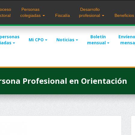
oceso
Personas
Desarrollo
ctoral
colegiadas
Fiscalía
profesional
Beneficio
 personas
Boletín
Envíeno
Mi CPO
Noticias
giadas
mensual
mensa
ersona Profesional en Orientación