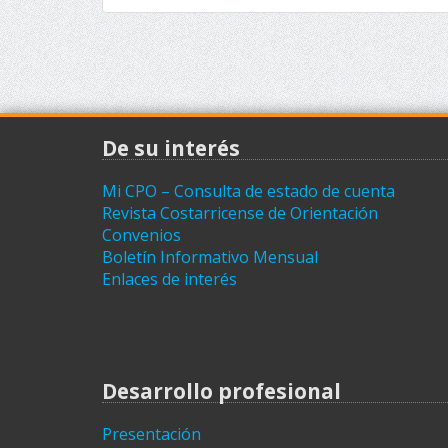
De su interés
Mi CPO – Consulta de estado de cuenta
Revista Costarricense de Orientación
Convenios
Boletín Informativo Mensual
Enlaces de interés
Desarrollo profesional
Presentación