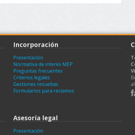
Incorporación
C
Presentación
T
Normativa de interés MEP
C
Preguntas frecuentes
V
Criterios legales
B
Gestiones resueltas
a
Formularios para reclamos
Asesoría legal
Presentación