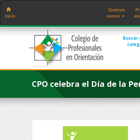
Saltar
al
Quiénes
Pr
contenido
Inicio
somos
ele
Buscar
cole
CPO celebra el Día de la P