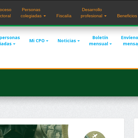
oceso
Personas
Desarrollo
ctoral
colegiadas
Fiscalía
profesional
Beneficio
 personas
Boletín
Envíeno
Mi CPO
Noticias
giadas
mensual
mensa