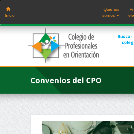
Saltar
al
Quiénes
Pr
contenido
Inicio
somos
ele
Buscar
cole
Convenios del CPO