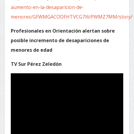
aumento-en-la-desaparicion-de-
menores/GFWMGACODFHTVCG7I6IPWMZ7MM/story/
Profesionales en Orientación alertan sobre
posible incremento de desapariciones de
menores de edad
TV Sur Pérez Zeledón