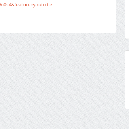
9o0s4&feature=youtu.be