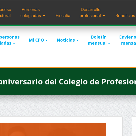
oceso
Personas
Desarrollo
ctoral
colegiadas
Fiscalía
profesional
Beneficio
 personas
Boletín
Envíeno
Mi CPO
Noticias
giadas
mensual
mensa
 aniversario del Colegio de Profesi