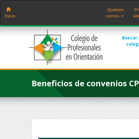
Saltar
al
Quiénes
Pr
contenido
Inicio
somos
ele
Buscar
cole
Beneficios de convenios C