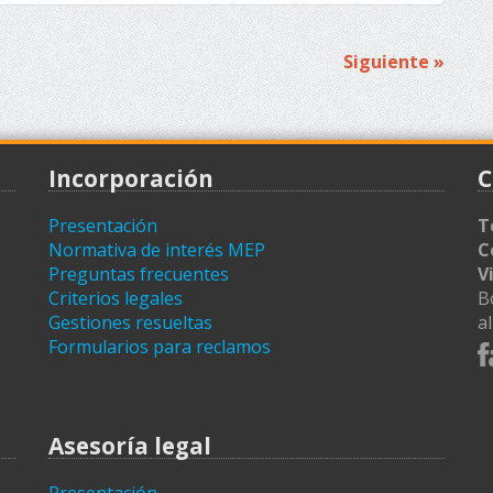
Siguiente »
Incorporación
C
Presentación
T
Normativa de interés MEP
C
Preguntas frecuentes
V
Criterios legales
B
Gestiones resueltas
a
Formularios para reclamos
Asesoría legal