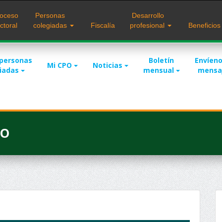
oceso
Personas
Desarrollo
ctoral
colegiadas
Fiscalía
profesional
Beneficio
 personas
Boletín
Envíeno
Mi CPO
Noticias
giadas
mensual
mensa
PO